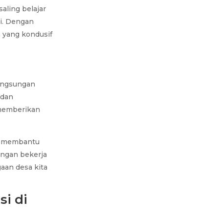
aling belajar
i. Dengan
 yang kondusif
langsungan
 dan
s memberikan
a, membantu
engan bekerja
aan desa kita
si di