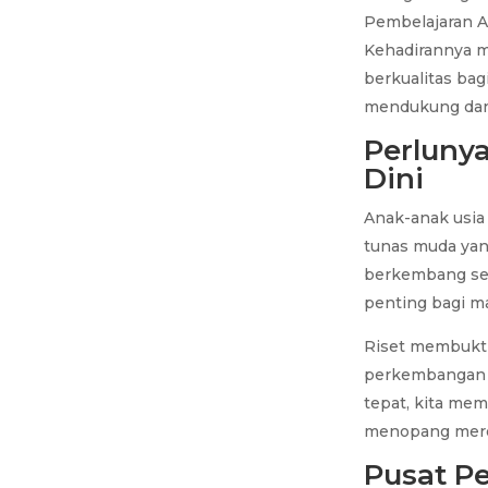
Pembelajaran An
Kehadirannya m
berkualitas bag
mendukung dan 
Perlunya
Dini
Anak-anak usia 
tunas muda yan
berkembang sec
penting bagi m
Riset membukti
perkembangan k
tepat, kita me
menopang mere
Pusat Pe