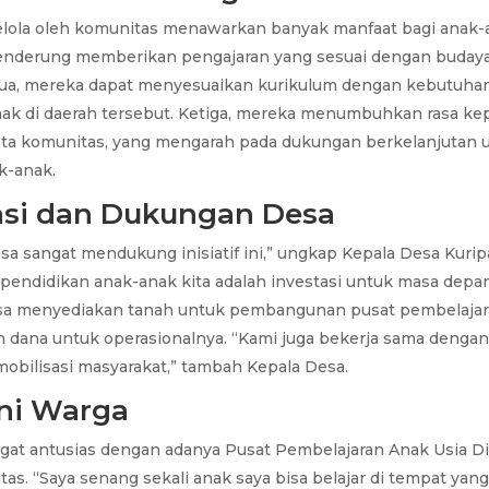
lola oleh komunitas menawarkan banyak manfaat bagi anak-
enderung memberikan pengajaran yang sesuai dengan buday
ua, mereka dapat menyesuaikan kurikulum dengan kebutuha
ak di daerah tersebut. Ketiga, mereka menumbuhkan rasa kep
ta komunitas, yang mengarah pada dukungan berkelanjutan 
k-anak.
asi dan Dukungan Desa
a sangat mendukung inisiatif ini,” ungkap Kepala Desa Kurip
pendidikan anak-anak kita adalah investasi untuk masa depan
a menyediakan tanah untuk pembangunan pusat pembelajara
 dana untuk operasionalnya. “Kami juga bekerja sama denga
obilisasi masyarakat,” tambah Kepala Desa.
ni Warga
gat antusias dengan adanya Pusat Pembelajaran Anak Usia Di
s. “Saya senang sekali anak saya bisa belajar di tempat yan