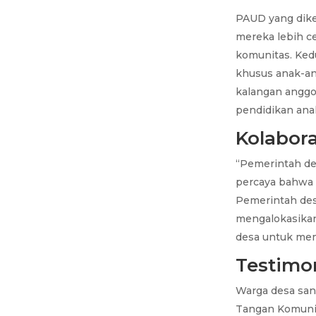
PAUD yang dike
mereka lebih c
komunitas. Ked
khusus anak-an
kalangan anggo
pendidikan ana
Kolabor
“Pemerintah des
percaya bahwa 
Pemerintah des
mengalokasikan
desa untuk mem
Testimo
Warga desa san
Tangan Komunita