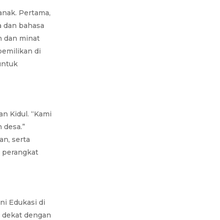
anak. Pertama,
a dan bahasa
n dan minat
emilikan di
untuk
an Kidul. “Kami
 desa.”
n, serta
n perangkat
ni Edukasi di
g dekat dengan