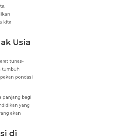
ta.
dikan
 kita
nak Usia
arat tunas-
sa tumbuh
upakan pondasi
a panjang bagi
ndidikan yang
yang akan
si di