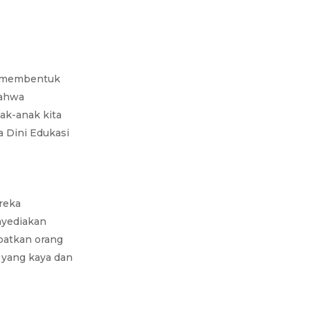
m membentuk
bahwa
k-anak kita
a Dini Edukasi
reka
nyediakan
ibatkan orang
r yang kaya dan