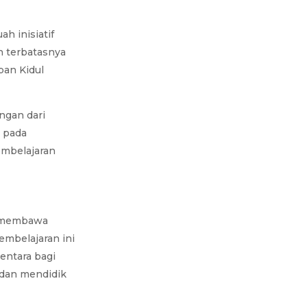
h inisiatif
n terbatasnya
pan Kidul
ngan dari
s pada
embelajaran
s membawa
embelajaran ini
entara bagi
 dan mendidik