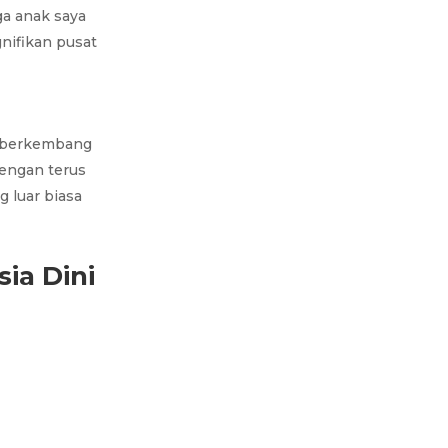
ga anak saya
gnifikan pusat
s berkembang
engan terus
 luar biasa
ia Dini