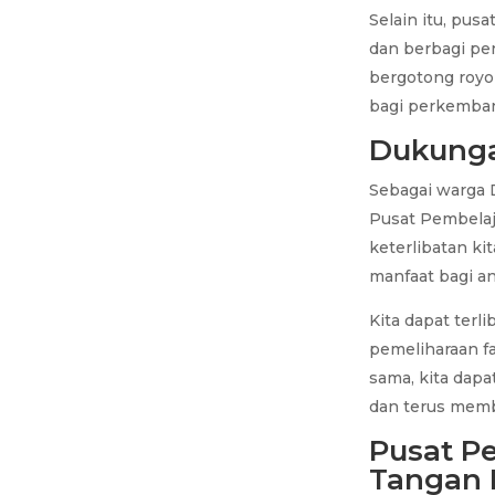
Selain itu, pus
dan berbagi pe
bergotong royo
bagi perkemba
Dukunga
Sebagai warga 
Pusat Pembelaj
keterlibatan ki
manfaat bagi a
Kita dapat terl
pemeliharaan f
sama, kita dap
dan terus memb
Pusat Pe
Tangan 