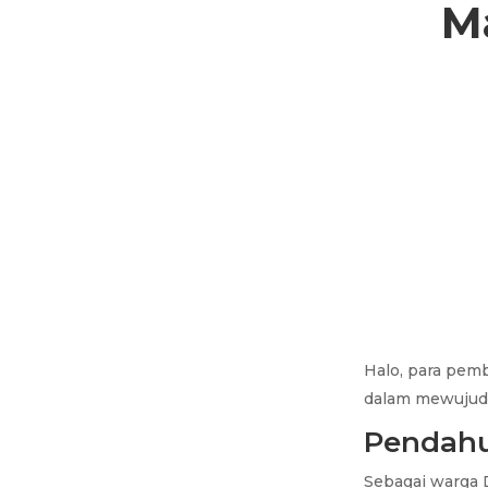
M
Halo, para pem
dalam mewujudk
Pendah
Sebagai warga 