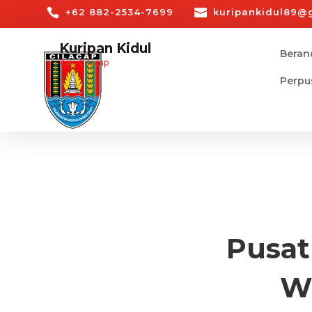
+62 882-2534-7699
kuripankidul89@
Kuripan Kidul
Beran
Kab. Cilacap
Perpu
Pusat
W