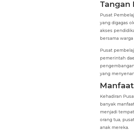
Tangan 
Pusat Pembelaja
yang digagas ol
akses pendidika
bersama warga b
Pusat pembelaja
pemerintah dae
pengembangan a
yang menyenang
Manfaat 
Kehadiran Pusa
banyak manfaat 
menjadi tempat
orang tua, pus
anak mereka.